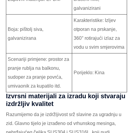
galvanizirani
Karakteristike: Izljev
Boja: pištolj siva,
otporan na prskanje,
galvanizirana
360° rotirajući izlaz za
vodu u svim smjerovima
Scenariji primjene: prostor za
pranje rublja na balkonu,
Porijeklo: Kina
sudoper za pranje povrća,
umivaonik za kupatilo itd.
Izvrsni materijali za izradu koji stvaraju
izdržljiv kvalitet
Razumijemo da je izdržljivost srž slavine za ugradnju u
zid. Glavno tijelo je izrađeno od vrhunskog mesinga,
nehrđajućeg čelika SUS304 i SUS316L, koji nudi