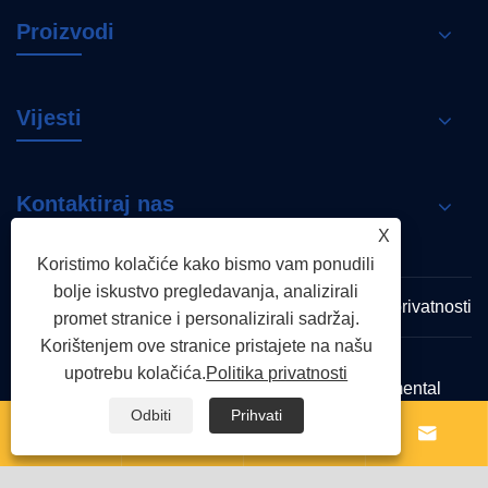
Proizvodi
Vijesti
Kontaktiraj nas
X
Koristimo kolačiće kako bismo vam ponudili
bolje iskustvo pregledavanja, analizirali
Links
Sitemap
RSS
XML
Politika privatnosti
promet stranice i personalizirali sadržaj.
Korištenjem ove stranice pristajete na našu
upotrebu kolačića.
Politika privatnosti
Copyright © 2026 Zhejiang Shenchi Environmental
Protection Technology Co., Ltd. Sva prava pridržana
Odbiti
Prihvati



