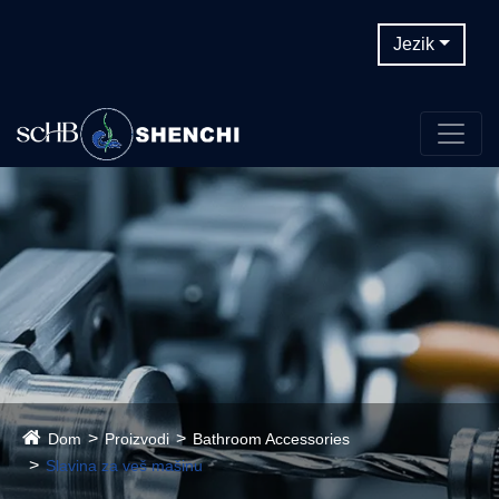
Jezik
Dom
Proizvodi
Bathroom Accessories
Slavina za veš mašinu