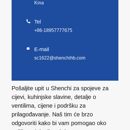
Kina

Tel
+86-18957777675
E-mail

sc1622@shenchihb.com
Pošaljite upit u Shenchi za spojeve za
cijevi, kuhinjske slavine, detalje o
ventilima, cijene i podršku za
prilagođavanje. Naš tim će brzo
odgovoriti kako bi vam pomogao oko