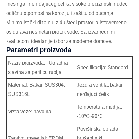
mesinga i nehrđajućeg čelika visoke preciznosti, nudeći
odličnu otpornost na koroziju i zaštitu od pucanja.
Minimalistički dizajn u zidu štedi prostor, a istovremeno
osigurava nesmetan protok vode. Sa izvanrednim
kvalitetom, idealan je izbor za moderne domove.
Parametri proizvoda
Naziv proizvoda: Ugradna
Specifikacija: Standard
slavina za perilicu rublja
Materijal: Bakar, SUS304,
Jezgra ventila: bakar,
SUS316L
nerđajući čelik
Temperatura medija:
Vrsta veze: navojna
-10℃~90℃
Površinska obrada:
Zaptivni materijal: EPDM
brušeni nikl,