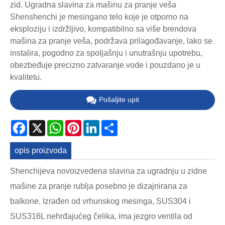
zid. Ugradna slavina za mašinu za pranje veša
Shenshenchi je mesingano telo koje je otporno na
eksploziju i izdržljivo, kompatibilno sa više brendova
mašina za pranje veša, podržava prilagođavanje, lako se
instalira, pogodno za spoljašnju i unutrašnju upotrebu,
obezbeđuje precizno zatvaranje vode i pouzdano je u
kvalitetu.
Pošaljite upit
Facebook
X
WhatsApp
Pinterest
LinkedIn
Share
opis proizvoda
Shenchijeva novoizvedena slavina za ugradnju u zidne
mašine za pranje rublja posebno je dizajnirana za
balkone. Izrađen od vrhunskog mesinga, SUS304 i
SUS316L nehrđajućeg čelika, ima jezgro ventila od