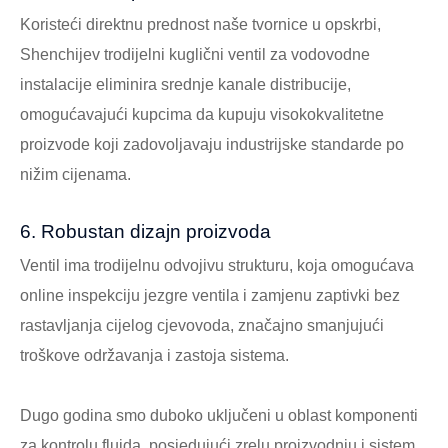
Koristeći direktnu prednost naše tvornice u opskrbi,
Shenchijev trodijelni kuglični ventil za vodovodne
instalacije eliminira srednje kanale distribucije,
omogućavajući kupcima da kupuju visokokvalitetne
proizvode koji zadovoljavaju industrijske standarde po
nižim cijenama.
6. Robustan dizajn proizvoda
Ventil ima trodijelnu odvojivu strukturu, koja omogućava
online inspekciju jezgre ventila i zamjenu zaptivki bez
rastavljanja cijelog cjevovoda, značajno smanjujući
troškove održavanja i zastoja sistema.
Dugo godina smo duboko uključeni u oblast komponenti
za kontrolu fluida, posjedujući zrelu proizvodnju i sistem