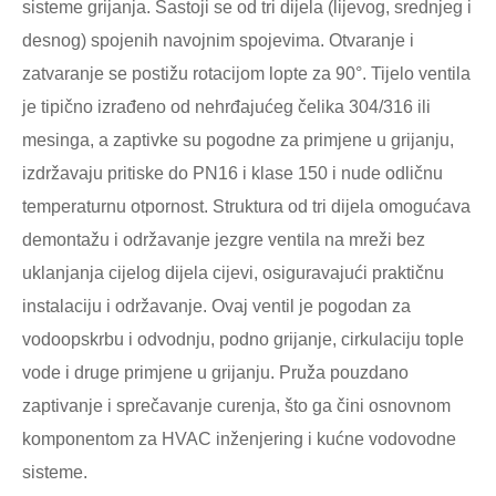
sisteme grijanja. Sastoji se od tri dijela (lijevog, srednjeg i
desnog) spojenih navojnim spojevima. Otvaranje i
zatvaranje se postižu rotacijom lopte za 90°. Tijelo ventila
je tipično izrađeno od nehrđajućeg čelika 304/316 ili
mesinga, a zaptivke su pogodne za primjene u grijanju,
izdržavaju pritiske do PN16 i klase 150 i nude odličnu
temperaturnu otpornost. Struktura od tri dijela omogućava
demontažu i održavanje jezgre ventila na mreži bez
uklanjanja cijelog dijela cijevi, osiguravajući praktičnu
instalaciju i održavanje. Ovaj ventil je pogodan za
vodoopskrbu i odvodnju, podno grijanje, cirkulaciju tople
vode i druge primjene u grijanju. Pruža pouzdano
zaptivanje i sprečavanje curenja, što ga čini osnovnom
komponentom za HVAC inženjering i kućne vodovodne
sisteme.