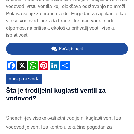
vodovod, vrstu ventila koji olakšava održavanje na mreži.
Pokriva serije za hranu i vodu. Pogodan za aplikacije kao
što su vodovod, prerada hrane i tretman vode, nudi
otpornost na pritisak, ekološku prihvatljivost i visoku
isplativost.
Pošaljite upit
Facebook
X
WhatsApp
Pinterest
LinkedIn
Share
opis proizvoda
Šta je trodijelni kuglasti ventil za
vodovod?
Shenchi-jev visokokvalitetni trodijelni kuglasti ventil za
vodovod je ventil za kontrolu tekućine pogodan za