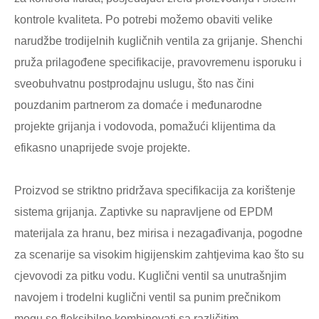
kontrole kvaliteta. Po potrebi možemo obaviti velike
narudžbe trodijelnih kugličnih ventila za grijanje. Shenchi
pruža prilagođene specifikacije, pravovremenu isporuku i
sveobuhvatnu postprodajnu uslugu, što nas čini
pouzdanim partnerom za domaće i međunarodne
projekte grijanja i vodovoda, pomažući klijentima da
efikasno unaprijede svoje projekte.
Proizvod se striktno pridržava specifikacija za korištenje
sistema grijanja. Zaptivke su napravljene od EPDM
materijala za hranu, bez mirisa i nezagađivanja, pogodne
za scenarije sa visokim higijenskim zahtjevima kao što su
cjevovodi za pitku vodu. Kuglični ventil sa unutrašnjim
navojem i trodelni kuglični ventil sa punim prečnikom
mogu se fleksibilno kombinovati sa različitim