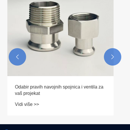


Superiornost kugličnih ventila za utiskivanje
u komercijalnim instalacijama
Vidi više >>