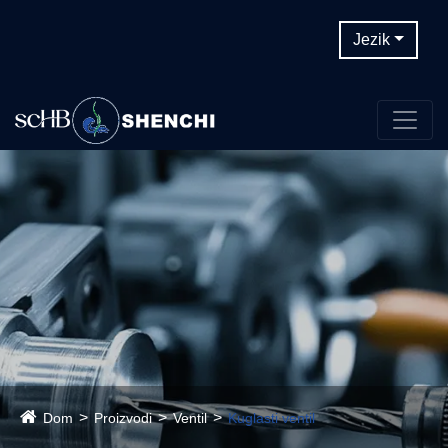
Jezik
Dom
Proizvodi
Ventil
Kuglasti ventil