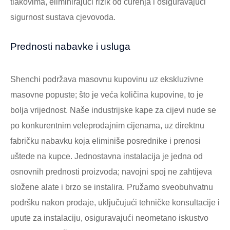
tlakovima, eliminirajući rizik od curenja i osiguravajući
sigurnost sustava cjevovoda.
Prednosti nabavke i usluga
Shenchi podržava masovnu kupovinu uz ekskluzivne
masovne popuste; što je veća količina kupovine, to je
bolja vrijednost. Naše industrijske kape za cijevi nude se
po konkurentnim veleprodajnim cijenama, uz direktnu
fabričku nabavku koja eliminiše posrednike i prenosi
uštede na kupce. Jednostavna instalacija je jedna od
osnovnih prednosti proizvoda; navojni spoj ne zahtijeva
složene alate i brzo se instalira. Pružamo sveobuhvatnu
podršku nakon prodaje, uključujući tehničke konsultacije i
upute za instalaciju, osiguravajući neometano iskustvo