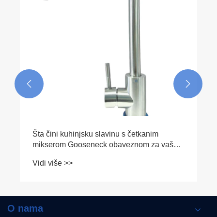


Zašto je dvostruki pritisak jednaka spojnica
neophodna za moderne mehaničke sisteme
Vidi više >>
O nama