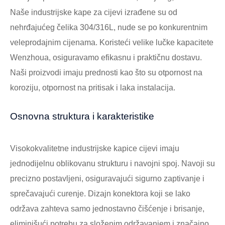
Naše industrijske kape za cijevi izrađene su od
nehrđajućeg čelika 304/316L, nude se po konkurentnim
veleprodajnim cijenama. Koristeći velike lučke kapacitete
Wenzhoua, osiguravamo efikasnu i praktičnu dostavu.
Naši proizvodi imaju prednosti kao što su otpornost na
koroziju, otpornost na pritisak i laka instalacija.
Osnovna struktura i karakteristike
Visokokvalitetne industrijske kapice cijevi imaju
jednodijelnu oblikovanu strukturu i navojni spoj. Navoji su
precizno postavljeni, osiguravajući sigurno zaptivanje i
sprečavajući curenje. Dizajn konektora koji se lako
održava zahteva samo jednostavno čišćenje i brisanje,
eliminišući potrebu za složenim održavanjem i značajno