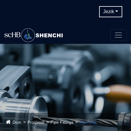
Jezik
Dom
Proizvodi
Pipe Fittings
Pipe Cap