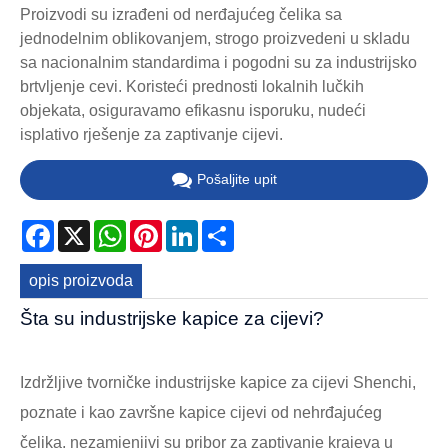
Proizvodi su izrađeni od nerđajućeg čelika sa
jednodelnim oblikovanjem, strogo proizvedeni u skladu
sa nacionalnim standardima i pogodni su za industrijsko
brtvljenje cevi. Koristeći prednosti lokalnih lučkih
objekata, osiguravamo efikasnu isporuku, nudeći
isplativo rješenje za zaptivanje cijevi.
Pošaljite upit
Facebook
X
WhatsApp
Pinterest
LinkedIn
Share
opis proizvoda
Šta su industrijske kapice za cijevi?
Izdržljive tvorničke industrijske kapice za cijevi Shenchi,
poznate i kao završne kapice cijevi od nehrđajućeg
čelika, nezamjenjivi su pribor za zaptivanje krajeva u