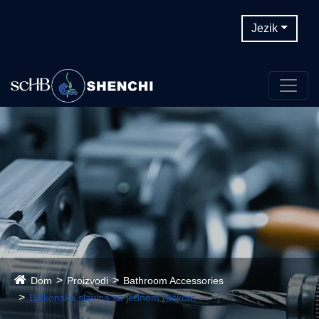
Jezik
Dom
Proizvodi
Bathroom Accessories
Balkonska slavina sa jednom ručkom