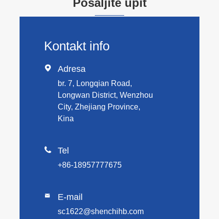
Pošaljite upit
Kontakt info

Adresa
br. 7, Longqian Road,
Longwan District, Wenzhou
City, Zhejiang Province,
Kina

Tel
+86-18957777675
E-mail

sc1622@shenchihb.com