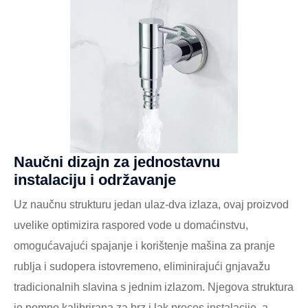
Naučni dizajn za jednostavnu
instalaciju i održavanje
Uz naučnu strukturu jedan ulaz-dva izlaza, ovaj proizvod
uvelike optimizira raspored vode u domaćinstvu,
omogućavajući spajanje i korištenje mašina za pranje
rublja i sudopera istovremeno, eliminirajući gnjavažu
tradicionalnih slavina s jednim izlazom. Njegova struktura
je pomno kalibrirana za brz i lak proces instalacije, a