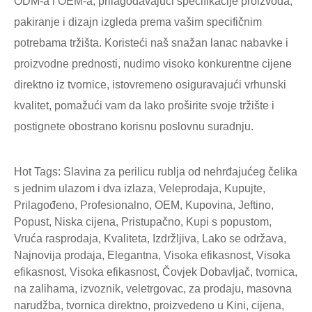
ODM-a i OEM-a, prilagođavajući specifikacije proizvoda,
pakiranje i dizajn izgleda prema vašim specifičnim
potrebama tržišta. Koristeći naš snažan lanac nabavke i
proizvodne prednosti, nudimo visoko konkurentne cijene
direktno iz tvornice, istovremeno osiguravajući vrhunski
kvalitet, pomažući vam da lako proširite svoje tržište i
postignete obostrano korisnu poslovnu suradnju.
Hot Tags: Slavina za perilicu rublja od nehrđajućeg čelika
s jednim ulazom i dva izlaza, Veleprodaja, Kupujte,
Prilagođeno, Profesionalno, OEM, Kupovina, Jeftino,
Popust, Niska cijena, Pristupačno, Kupi s popustom,
Vruća rasprodaja, Kvaliteta, Izdržljiva, Lako se održava,
Najnovija prodaja, Elegantna, Visoka efikasnost, Visoka
efikasnost, Visoka efikasnost, Čovjek Dobavljač, tvornica,
na zalihama, izvoznik, veletrgovac, za prodaju, masovna
narudžba, tvornica direktno, proizvedeno u Kini, cijena,