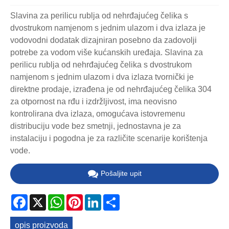
Slavina za perilicu rublja od nehrđajućeg čelika s
dvostrukom namjenom s jednim ulazom i dva izlaza je
vodovodni dodatak dizajniran posebno da zadovolji
potrebe za vodom više kućanskih uređaja. Slavina za
perilicu rublja od nehrđajućeg čelika s dvostrukom
namjenom s jednim ulazom i dva izlaza tvornički je
direktne prodaje, izrađena je od nehrđajućeg čelika 304
za otpornost na rđu i izdržljivost, ima neovisno
kontrolirana dva izlaza, omogućava istovremenu
distribuciju vode bez smetnji, jednostavna je za
instalaciju i pogodna je za različite scenarije korištenja
vode.
Pošaljite upit
Facebook
X
WhatsApp
Pinterest
LinkedIn
Share
opis proizvoda