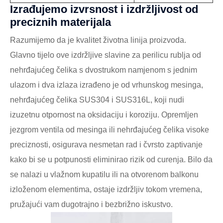
Izrađujemo izvrsnost i izdržljivost od
preciznih materijala
Razumijemo da je kvalitet životna linija proizvoda.
Glavno tijelo ove izdržljive slavine za perilicu rublja od
nehrđajućeg čelika s dvostrukom namjenom s jednim
ulazom i dva izlaza izrađeno je od vrhunskog mesinga,
nehrđajućeg čelika SUS304 i SUS316L, koji nudi
izuzetnu otpornost na oksidaciju i koroziju. Opremljen
jezgrom ventila od mesinga ili nehrđajućeg čelika visoke
preciznosti, osigurava nesmetan rad i čvrsto zaptivanje
kako bi se u potpunosti eliminirao rizik od curenja. Bilo da
se nalazi u vlažnom kupatilu ili na otvorenom balkonu
izloženom elementima, ostaje izdržljiv tokom vremena,
pružajući vam dugotrajno i bezbrižno iskustvo.