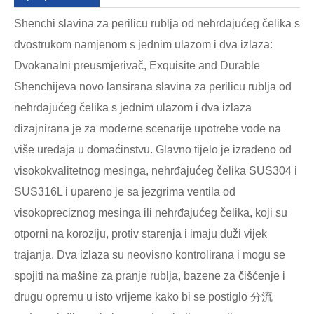
Shenchi slavina za perilicu rublja od nehrđajućeg čelika s
dvostrukom namjenom s jednim ulazom i dva izlaza:
Dvokanalni preusmjerivač, Exquisite and Durable
Shenchijeva novo lansirana slavina za perilicu rublja od
nehrđajućeg čelika s jednim ulazom i dva izlaza
dizajnirana je za moderne scenarije upotrebe vode na
više uređaja u domaćinstvu. Glavno tijelo je izrađeno od
visokokvalitetnog mesinga, nehrđajućeg čelika SUS304 i
SUS316L i upareno je sa jezgrima ventila od
visokopreciznog mesinga ili nehrđajućeg čelika, koji su
otporni na koroziju, protiv starenja i imaju duži vijek
trajanja. Dva izlaza su neovisno kontrolirana i mogu se
spojiti na mašine za pranje rublja, bazene za čišćenje i
drugu opremu u isto vrijeme kako bi se postiglo 分流