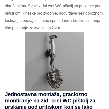
okruženjima. Svaki zidni crni WC pištolj za prskanje pod
pritiskom, kineske proizvodnje, podvrgava se rigoroznom
testiranju, pružajući trajno i pouzdano iskustvo ispiranja –
tiho priznanje za kvalitetan život.
Jednostavna montaža, graciozno
montiranje na zid: crni WC pištolj za
prskanje pod pritiskom koji se lako