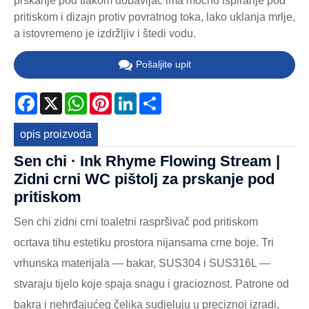
prskanje pod tlakom dobavljač ima moćno ispiranje pod
pritiskom i dizajn protiv povratnog toka, lako uklanja mrlje,
a istovremeno je izdržljiv i štedi vodu.
Pošaljite upit
Facebook
X
WhatsApp
Pinterest
LinkedIn
Share
opis proizvoda
Sen chi · Ink Rhyme Flowing Stream |
Zidni crni WC pištolj za prskanje pod
pritiskom
Sen chi zidni crni toaletni raspršivač pod pritiskom
ocrtava tihu estetiku prostora nijansama crne boje. Tri
vrhunska materijala — bakar, SUS304 i SUS316L —
stvaraju tijelo koje spaja snagu i gracioznost. Patrone od
bakra i nehrđajućeg čelika sudjeluju u preciznoj izradi,