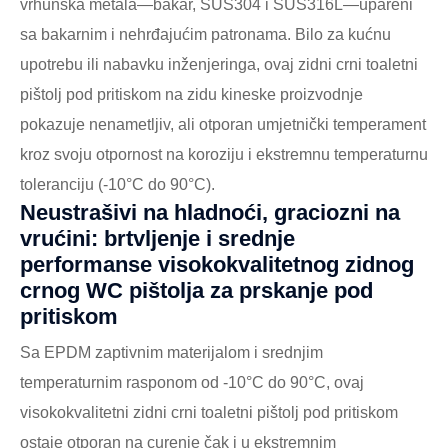
vrhunska metala—bakar, SUS304 i SUS316L—upareni
sa bakarnim i nehrđajućim patronama. Bilo za kućnu
upotrebu ili nabavku inženjeringa, ovaj zidni crni toaletni
pištolj pod pritiskom na zidu kineske proizvodnje
pokazuje nenametljiv, ali otporan umjetnički temperament
kroz svoju otpornost na koroziju i ekstremnu temperaturnu
toleranciju (-10°C do 90°C).
Neustrašivi na hladnoći, graciozni na
vrućini: brtvljenje i srednje
performanse visokokvalitetnog zidnog
crnog WC pištolja za prskanje pod
pritiskom
Sa EPDM zaptivnim materijalom i srednjim
temperaturnim rasponom od -10°C do 90°C, ovaj
visokokvalitetni zidni crni toaletni pištolj pod pritiskom
ostaje otporan na curenje čak i u ekstremnim