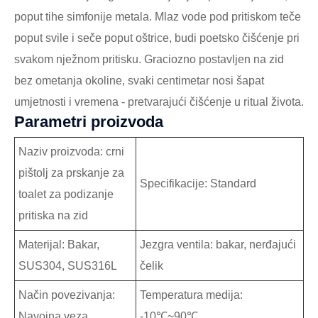
poput tihe simfonije metala. Mlaz vode pod pritiskom teče
poput svile i seče poput oštrice, budi poetsko čišćenje pri
svakom nježnom pritisku. Graciozno postavljen na zid
bez ometanja okoline, svaki centimetar nosi šapat
umjetnosti i vremena - pretvarajući čišćenje u ritual života.
Parametri proizvoda
Naziv proizvoda: crni
pištolj za prskanje za
Specifikacije: Standard
toalet za podizanje
pritiska na zid
Materijal: Bakar,
Jezgra ventila: bakar, nerđajući
SUS304, SUS316L
čelik
Način povezivanja:
Temperatura medija:
Navojna veza
-10℃~90℃