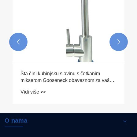


Šta čini kuhinjsku slavinu s četkanim
mikserom Gooseneck obaveznom za vašu
kuhinju
Vidi više >>
O nama