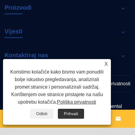
Proizvodi
Vijesti
Kontaktiraj nas
X
Koristimo kolačiće kako bismo vam ponudili
bolje iskustvo pregledavanja, analizirali
Links
Sitemap
RSS
XML
Politika privatnosti
promet stranice i personalizirali sadržaj.
Korištenjem ove stranice pristajete na našu
upotrebu kolačića.
Politika privatnosti
Copyright © 2026 Zhejiang Shenchi Environmental
Protection Technology Co., Ltd. Sva prava pridržana
Odbiti
Prihvati



