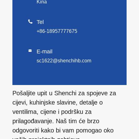
Kina

Tel
+86-18957777675
E-mail

sc1622@shenchihb.com
Pošaljite upit u Shenchi za spojeve za
cijevi, kuhinjske slavine, detalje o
ventilima, cijene i podršku za
prilagođavanje. Naš tim će brzo
odgovoriti kako bi vam pomogao oko