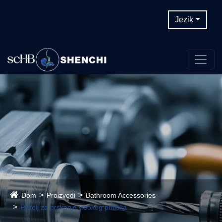
Jezik
Dom
Proizvodi
Bathroom Accessories
Pištolj za prskanje visokog pritiska