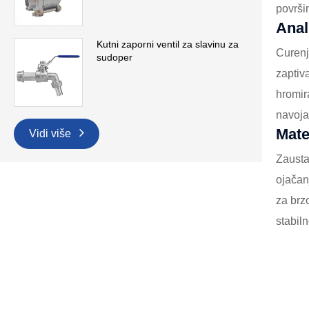
površin
Anal
Kutni zaporni ventil za slavinu za
Curenj
sudoper
zaptiv
hromir
navoja
Mate
Vidi više
Zausta
ojačan
za brz
stabil