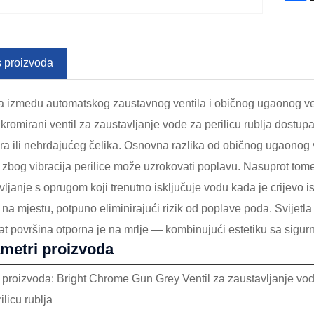
s proizvoda
a između automatskog zaustavnog ventila i običnog ugaonog vent
li kromirani ventil za zaustavljanje vode za perilicu rublja dost
ra ili nehrđajućeg čelika. Osnovna razlika od običnog ugaonog ve
a zbog vibracija perilice može uzrokovati poplavu. Nasuprot to
vljanje s oprugom koji trenutno isključuje vodu kada je crijevo 
o na mjestu, potpuno eliminirajući rizik od poplave poda. Svijet
at površina otporna je na mrlje — kombinujući estetiku sa sigur
metri proizvoda
 proizvoda: Bright Chrome Gun Grey Ventil za zaustavljanje vo
ilicu rublja