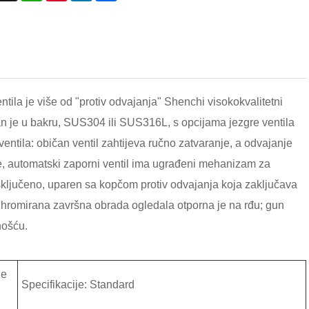
ila je više od "protiv odvajanja" Shenchi visokokvalitetni
upan je u bakru, SUS304 ili SUS316L, s opcijama jezgre ventila
ntila: običan ventil zahtijeva ručno zatvaranje, a odvajanje
me, automatski zaporni ventil ima ugrađeni mehanizam za
isključeno, uparen sa kopčom protiv odvajanja koja zaključava
la hromirana završna obrada ogledala otporna je na rđu; gun
nošću.
de
Specifikacije: Standard