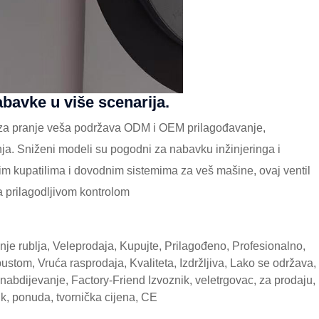
bavke u više scenarija.
e za pranje veša podržava ODM i OEM prilagođavanje,
nja. Sniženi modeli su pogodni za nabavku inžinjeringa i
ćnim kupatilima i dovodnim sistemima za veš mašine, ovaj ventil
oma prilagodljivom kontrolom
je rublja, Veleprodaja, Kupujte, Prilagođeno, Profesionalno,
stom, Vruća rasprodaja, Kvaliteta, Izdržljiva, Lako se održava,
abdijevanje, Factory-Friend Izvoznik, veletrgovac, za prodaju,
nik, ponuda, tvornička cijena, CE