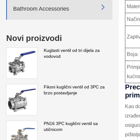
Mater

Bathroom Accessories
Način
Novi proizvodi
Zapti
Kuglasti ventil od tri dijela za
Boja:
vodovod
Primj
kućno
Prec
Fiksni kuglični ventil od 3PC za
brzo postavljanje
prim
Kao do
izrađe
PN16 3PC kuglični ventil sa
osigur
utičnicom
pištol