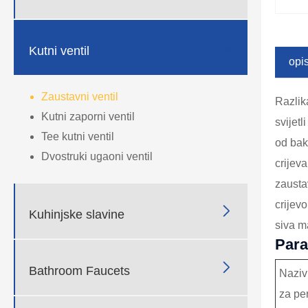

Kutni ventil
opi
Zaustavni ventil
Razlik
Kutni zaporni ventil
svijet
Tee kutni ventil
od bak
Dvostruki ugaoni ventil
crijev
zausta
crijev

Kuhinjske slavine
siva m
Para

Bathroom Faucets
Naziv
za per