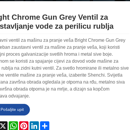
ght Chrome Gun Grey Ventil za
stavljanje vode za perilicu rublja
avni ventil za mašinu za pranje veša Bright Chrome Gun Grey
eban zaustavni ventil za mašine za pranje veša, koji koristi
ni proces galvanizacije svetlih hroma i metal sive boje.
om se koristi za spajanje cijevi za dovod vode mašine za
 rublja na zidni kutni ventil. Za svetlo hromirane ili metalno sive
e ventile mašine za pranje veša, izaberite Shenchi. Svijetla
ana završna obrada ogledala je otporna na rđu, metalno siva
vršna obrada otporna je na mrlje, a dizajn sa kopčom
ava odvajanje.
Pošaljite upit
acebook
X
WhatsApp
Pinterest
LinkedIn
Share