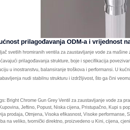
ćnost prilagođavanja ODM-a i vrijednost na
jač svetlih hromiranih ventila za zaustavljanje vode za mašin
avajući prilagođavanja strukture, boje i specifikacija poveziva
buciju u inostranstvu, balansiranje troškova i performansi. U ku
labavljenja nudi stabilnu strukturu i izdržljivost, što ga čini ve
gs: Bright Chrome Gun Grey Ventil za zaustavljanje vode za pran
upovina, Jeftino, Popust, Niska cijena, Pristupačno, Kupi s popu
ija prodaja, Otmjena, Visoka efikasnost, Visoke performanse, Sn
ba na veliko, tvornički direktno, proizvedeno u Kini, cijena, cje