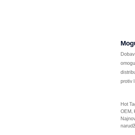
Mogu
Dobavl
omoguć
distri
protiv 
Hot Ta
OEM, K
Najnov
narudž