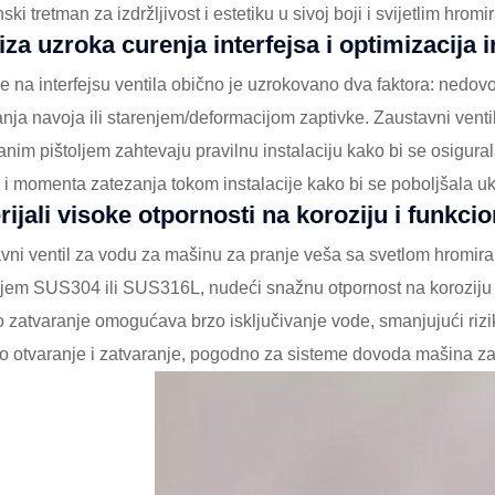
ski tretman za izdržljivost i estetiku u sivoj boji i svijetlim hr
iza uzroka curenja interfejsa i optimizacija i
e na interfejsu ventila obično je uzrokovano dva faktora: nedo
anja navoja ili starenjem/deformacijom zaptivke. Zaustavni vent
anim pištoljem zahtevaju pravilnu instalaciju kako bi se osigural
 i momenta zatezanja tokom instalacije kako bi se poboljšala u
rijali visoke otpornosti na koroziju i funkcio
vni ventil za vodu za mašinu za pranje veša sa svetlom hromirani
jem SUS304 ili SUS316L, nudeći snažnu otpornost na koroziju
o zatvaranje omogućava brzo isključivanje vode, smanjujući rizik
no otvaranje i zatvaranje, pogodno za sisteme dovoda mašina za 