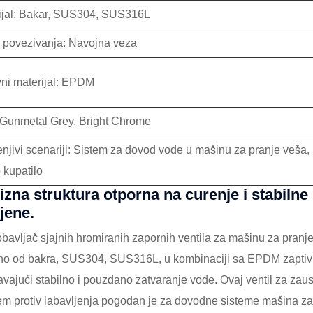
ijal: Bakar, SUS304, SUS316L
 povezivanja: Navojna veza
vni materijal: EPDM
 Gunmetal Grey, Bright Chrome
enjivi scenariji: Sistem za dovod vode u mašinu za pranje veša,
 kupatilo
izna struktura otporna na curenje i stabiln
jene.
bavljač sjajnih hromiranih zapornih ventila za mašinu za pranje 
no od bakra, SUS304, SUS316L, u kombinaciji sa EPDM zaptivn
avajući stabilno i pouzdano zatvaranje vode. Ovaj ventil za zau
jem protiv labavljenja pogodan je za dovodne sisteme mašina za 