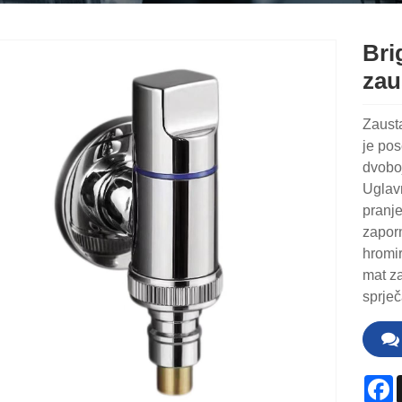
Bri
zau
Zaust
je pos
dvoboj
Uglavn
pranje
zaporn
hromir
mat za
sprječ
F