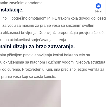
omiranim završnim obradama.
nstalacije.
E-Mail
voljno ili pogrešno omotanom PTFE trakom koja dovodi do lošeg
ili za vodu za mašinu za pranje veša sa sniženim svetlim
a efikasnost brtvljenja. Dobavljači preporučuju provjeru čistoće
kupna učinkovitost sprječavanja curenja.
nalni dizajn za brzo zatvaranje.
m pištoljem protiv labavljenja koristi bakreno telo sa
 u okruženjima sa hladnom i kućnom vodom. Njegova struktura
 od curenja. Proizveden u Kini, ima precizno jezgro ventila za
pranje veša koji se često koriste.