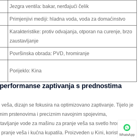
Jezgra ventila: bakar, nerđajući čelik
Primjenjivi mediji: hladna voda, voda za domaćinstvo
Karakteristike: protiv odvajanja, otporan na curenje, brzo
zaustavljanje
Površinska obrada: PVD, hromiranje
Porijeklo: Kina
e performanse zaptivanja s prednostima
veša, dizajn se fokusira na optimizovano zaptivanje. Tijelo je
im prstenovima i preciznim navojnim spojevima,
stavljanje vode za mašinu za pranje veša sa svetlo hromiranim
pranje veša i kućna kupatila. Proizveden u Kini, koristi PVD
WhatsApp