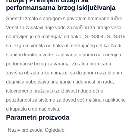
performansama brzog isključivanja
Shenchi zrcalo s oprugom s povratom hromirane ručke
Ventil za zaustavljanje vode za mašinu za pranje veša
napravljen je od materijala od bakra, SUS304 i SUS316L
sa jezgrom ventila od bakra ili nerđajućeg čelika. Nudi
stabilnu kontrolu vode, zaptivanje otporno na curenje i
performanse brzog zatvaranja. Zrcalna hromirana
završna obrada u kombinaciji sa dizajnom nazubljenih
dugmića poboljšava prianjanje i udobnost pri radu,
istovremeno pružajući izdržljivost i dugoročnu
pouzdanost za sisteme za dovod veš mašina i aplikacije
u kupatilu u domaćinstvu.
Parametri proizvoda
Naziv proizvoda: Ogledalo,