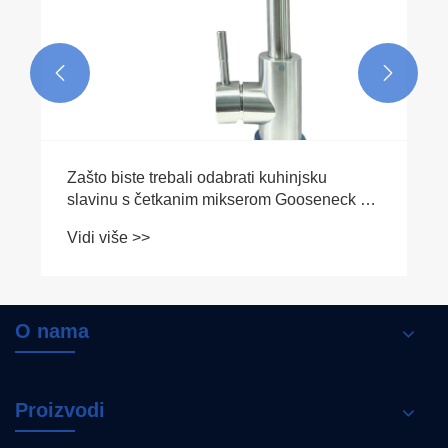


Šta su muški NPT koljena od 90 stepeni sa
jednim pritiskom i zašto su neophodni za
vaše vodovodne potrebe
Vidi više >>
O nama
Proizvodi