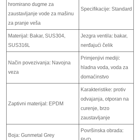
hromirano dugme za
Specifikacije: Standard
zaustavljanje vode za mašinu
za pranje veša
Materijal: Bakar, SUS304,
Jezgra ventila: bakar,
SUS316L
nerđajući čelik
Primjenjivi mediji:
Način povezivanja: Navojna
hladna voda, voda za
veza
domaćinstvo
Karakteristike: protiv
odvajanja, otporan na
Zaptivni materijal: EPDM
curenje, brzo
zaustavljanje
Površinska obrada:
Boja: Gunmetal Grey
PVD