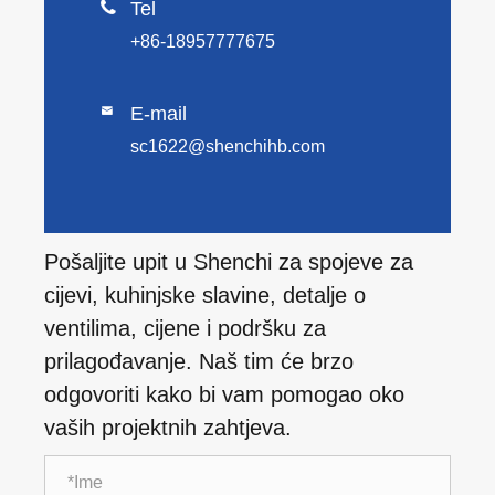

Tel
+86-18957777675
E-mail

sc1622@shenchihb.com
Pošaljite upit u Shenchi za spojeve za
cijevi, kuhinjske slavine, detalje o
ventilima, cijene i podršku za
prilagođavanje. Naš tim će brzo
odgovoriti kako bi vam pomogao oko
vaših projektnih zahtjeva.