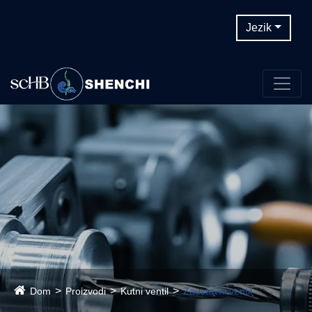
Jezik
Dom
Proizvodi
Kutni ventil
Zaustavni ventil