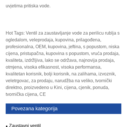
uvjetima pritiska vode.
Hot Tags: Ventil za zaustavljanje vode za perilicu rublja s
ogledalom, veleprodaja, kupovina, prilagođena,
profesionalna, OEM, kupovina, jeftina, s popustom, niska
cijena, pristupačna, kupovina s popustom, vruća prodaja,
kvaliteta, izdržljiva, lako se održava, najnovija prodaja,
otmjena, visoka efikasnost, visoka performansa,
kvalitetan korisnik, bolji korisnik, na zalihama, izvoznik,
veletrgovac, za prodaju, narudžba na veliko, tvornički
direktno, proizvedeno u Kini, cijena, cjenik, ponuda,
tvornička cijena, CE
Povezana kategorija
Zaustavni ventil