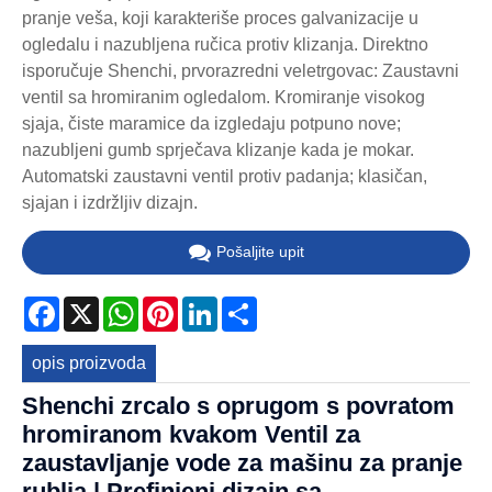
pranje veša, koji karakteriše proces galvanizacije u
ogledalu i nazubljena ručica protiv klizanja. Direktno
isporučuje Shenchi, prvorazredni veletrgovac: Zaustavni
ventil sa hromiranim ogledalom. Kromiranje visokog
sjaja, čiste maramice da izgledaju potpuno nove;
nazubljeni gumb sprječava klizanje kada je mokar.
Automatski zaustavni ventil protiv padanja; klasičan,
sjajan i izdržljiv dizajn.
Pošaljite upit
Facebook
X
WhatsApp
Pinterest
LinkedIn
Share
opis proizvoda
Shenchi zrcalo s oprugom s povratom
hromiranom kvakom Ventil za
zaustavljanje vode za mašinu za pranje
rublja | Prefinjeni dizajn sa