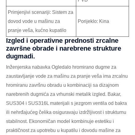
Primjenjivi scenariji: Sistem za
dovod vode u mašinu za
Porijeklo: Kina
pranje veša, kućno kupatilo
Izgled i operativne prednosti zrcalne
završne obrade i narebrene strukture
dugmadi.
Inženjerska nabavka Ogledalo hromirano dugme za
zaustavljanje vode za mašinu za pranje veša ima zrcalnu
hromiranu završnu obradu u kombinaciji sa dizajnom
narebrenih dugmića za vrhunski metalik izgled. Bakar,
SUS304 i SUS316L materijali s jezgrom ventila od bakra
ili nehrđajućeg čelika osiguravaju izdržljivost i strukturnu
stabilnost. Ekonomičan model kombinuje estetiku i
praktičnost za upotrebu u kupatilu i dovodu mašine za