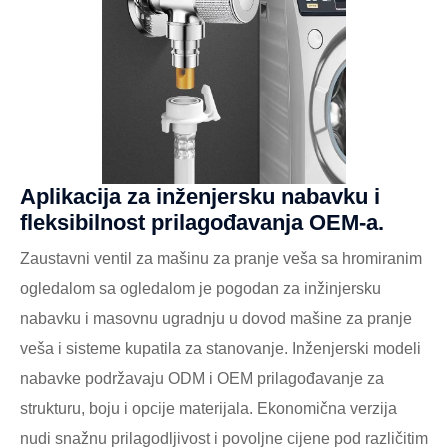
Aplikacija za inženjersku nabavku i
fleksibilnost prilagođavanja OEM-a.
Zaustavni ventil za mašinu za pranje veša sa hromiranim
ogledalom sa ogledalom je pogodan za inžinjersku
nabavku i masovnu ugradnju u dovod mašine za pranje
veša i sisteme kupatila za stanovanje. Inženjerski modeli
nabavke podržavaju ODM i OEM prilagođavanje za
strukturu, boju i opcije materijala. Ekonomična verzija
nudi snažnu prilagodljivost i povoljne cijene pod različitim