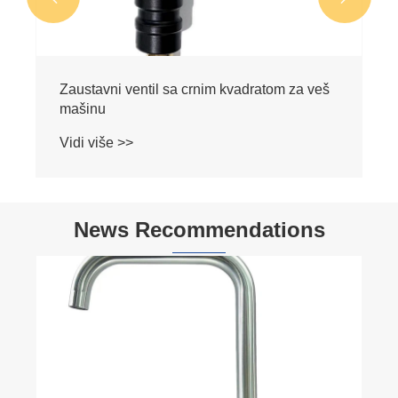
Bright Chrome Gun Grey Ventil za
zaustavljanje vode za perilicu rublja
Vidi više >>
News Recommendations