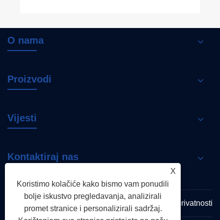
O nama
Proizvodi
Vijesti
Kontaktiraj nas
X
Koristimo kolačiće kako bismo vam ponudili
bolje iskustvo pregledavanja, analizirali
Links
Sitemap
RSS
XML
Politika privatnosti
promet stranice i personalizirali sadržaj.