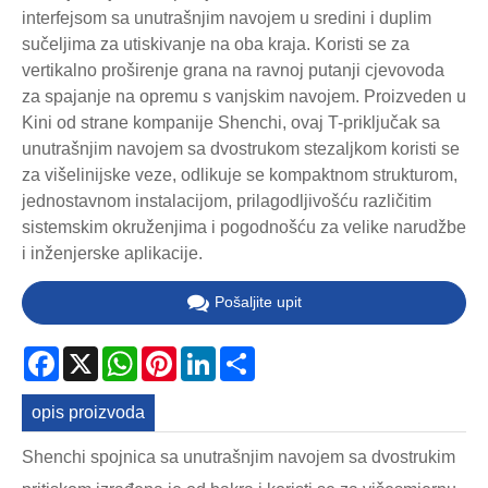
interfejsom sa unutrašnjim navojem u sredini i duplim
sučeljima za utiskivanje na oba kraja. Koristi se za
vertikalno proširenje grana na ravnoj putanji cjevovoda
za spajanje na opremu s vanjskim navojem. Proizveden u
Kini od strane kompanije Shenchi, ovaj T-priključak sa
unutrašnjim navojem sa dvostrukom stezaljkom koristi se
za višelinijske veze, odlikuje se kompaktnom strukturom,
jednostavnom instalacijom, prilagodljivošću različitim
sistemskim okruženjima i pogodnošću za velike narudžbe
i inženjerske aplikacije.
Pošaljite upit
Facebook
X
WhatsApp
Pinterest
LinkedIn
Share
opis proizvoda
Shenchi spojnica sa unutrašnjim navojem sa dvostrukim