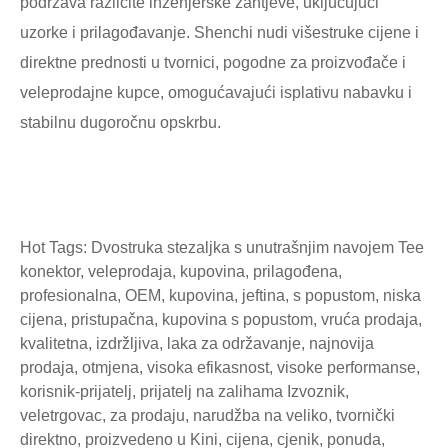
podržava različite inženjerske zahtjeve, uključujući
uzorke i prilagođavanje. Shenchi nudi višestruke cijene i
direktne prednosti u tvornici, pogodne za proizvođače i
veleprodajne kupce, omogućavajući isplativu nabavku i
stabilnu dugoročnu opskrbu.
Hot Tags: Dvostruka stezaljka s unutrašnjim navojem Tee
konektor, veleprodaja, kupovina, prilagođena,
profesionalna, OEM, kupovina, jeftina, s popustom, niska
cijena, pristupačna, kupovina s popustom, vruća prodaja,
kvalitetna, izdržljiva, laka za održavanje, najnovija
prodaja, otmjena, visoka efikasnost, visoke performanse,
korisnik-prijatelj, prijatelj na zalihama Izvoznik,
veletrgovac, za prodaju, narudžba na veliko, tvornički
direktno, proizvedeno u Kini, cijena, cjenik, ponuda,