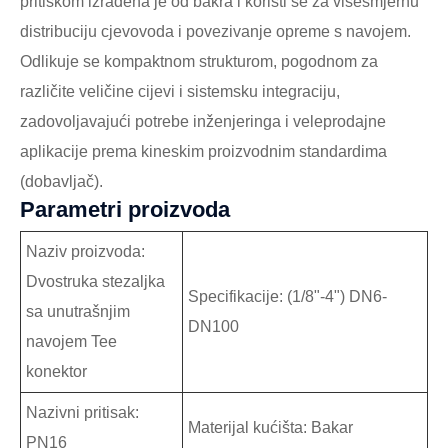
pritiskom izrađena je od bakra i koristi se za višesmjernu
distribuciju cjevovoda i povezivanje opreme s navojem.
Odlikuje se kompaktnom strukturom, pogodnom za
različite veličine cijevi i sistemsku integraciju,
zadovoljavajući potrebe inženjeringa i veleprodajne
aplikacije prema kineskim proizvodnim standardima
(dobavljač).
Parametri proizvoda
Naziv proizvoda:
Dvostruka stezaljka
Specifikacije: (1/8"-4") DN6-
sa unutrašnjim
DN100
navojem Tee
konektor
Nazivni pritisak:
Materijal kućišta: Bakar
PN16