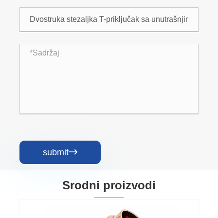
submit

Srodni proizvodi