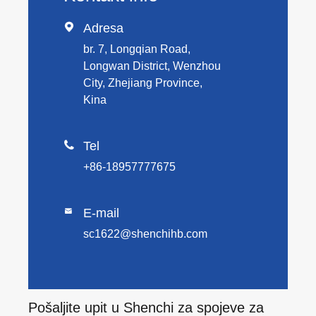

Adresa
br. 7, Longqian Road,
Longwan District, Wenzhou
City, Zhejiang Province,
Kina

Tel
+86-18957777675
E-mail

sc1622@shenchihb.com
Pošaljite upit u Shenchi za spojeve za