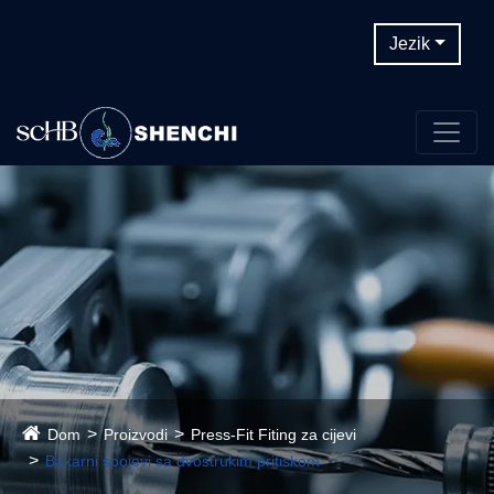
Jezik
Dom
Proizvodi
Press-Fit Fiting za cijevi
Bakarni spojevi sa dvostrukim pritiskom