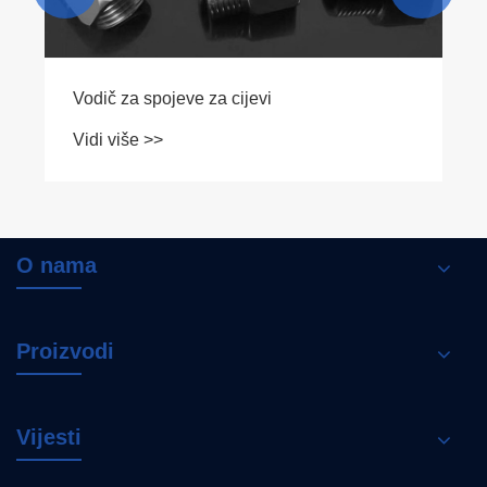
Vodič za spojeve za cijevi
Vidi više >>
O nama
Proizvodi
Vijesti