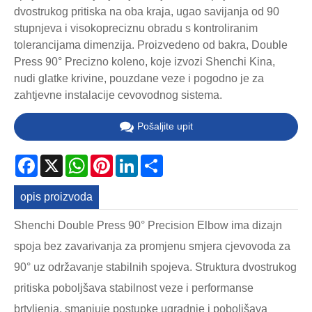
dvostrukog pritiska na oba kraja, ugao savijanja od 90
stupnjeva i visokopreciznu obradu s kontroliranim
tolerancijama dimenzija. Proizvedeno od bakra, Double
Press 90° Precizno koleno, koje izvozi Shenchi Kina,
nudi glatke krivine, pouzdane veze i pogodno je za
zahtjevne instalacije cevovodnog sistema.
Pošaljite upit
Facebook
X
WhatsApp
Pinterest
LinkedIn
Share
opis proizvoda
Shenchi Double Press 90° Precision Elbow ima dizajn
spoja bez zavarivanja za promjenu smjera cjevovoda za
90° uz održavanje stabilnih spojeva. Struktura dvostrukog
pritiska poboljšava stabilnost veze i performanse
brtvljenja, smanjuje postupke ugradnje i poboljšava