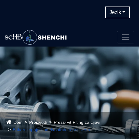
Jezik
Dom
Proizvodi
Press-Fit Fiting za cijevi
Bakarni spojevi sa dvostrukim pritiskom