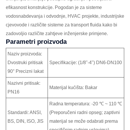
efikasnost konstrukcije. Pogodan je za sisteme
vodosnabdevanja i odvodnje, HVAC projekte, industrijske
cjevovode i različite sisteme za transport fluida kako bi
zadovoljio različite zahtjeve inženjerske primjene.
Parametri proizvoda
Naziv proizvoda:
Dvostruki pritisak
Specifikacije: (1/8"-4") DN6-DN100
90° Precizni lakat
Nazivni pritisak:
Materijal kućišta: Bakar
PN16
Radna temperatura: -20 ℃ ~ 110 ℃
Standardi: ANSI,
(Preporučeni radni opseg; zaptivni
BS, DIN, ISO, JIS
materijal se može odabrati prema
specifičnim radnim uslovima)