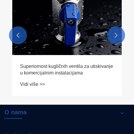


Superiornost kugličnih ventila za utiskivanje
u komercijalnim instalacijama
Vidi više >>
O nama