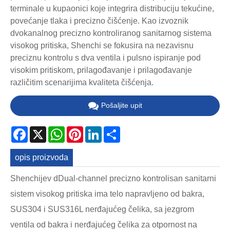
terminale u kupaonici koje integrira distribuciju tekućine,
povećanje tlaka i precizno čišćenje. Kao izvoznik
dvokanalnog precizno kontroliranog sanitarnog sistema
visokog pritiska, Shenchi se fokusira na nezavisnu
preciznu kontrolu s dva ventila i pulsno ispiranje pod
visokim pritiskom, prilagođavanje i prilagođavanje
različitim scenarijima kvaliteta čišćenja.
Pošaljite upit
Facebook
X
WhatsApp
Pinterest
LinkedIn
Share
opis proizvoda
Shenchijev dDual-channel precizno kontrolisan sanitarni
sistem visokog pritiska ima telo napravljeno od bakra,
SUS304 i SUS316L nerđajućeg čelika, sa jezgrom
ventila od bakra i nerđajućeg čelika za otpornost na