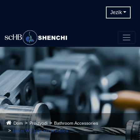
Jezik
Dom
Proizvodi
Bathroom Accessories
Ručni WC bide set prskalica