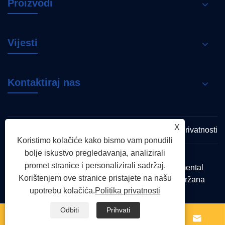
Proizvodi
Vijesti
Kontaktiraj nas
X
Links
Sitemap
RSS
XML
Politika privatnosti
Koristimo kolačiće kako bismo vam ponudili
bolje iskustvo pregledavanja, analizirali
promet stranice i personalizirali sadržaj.
Copyright © 2026 Zhejiang Shenchi Environmental
Korištenjem ove stranice pristajete na našu
Protection Technology Co., Ltd. Sva prava pridržana
upotrebu kolačića.
Politika privatnosti
Odbiti
Prihvati



