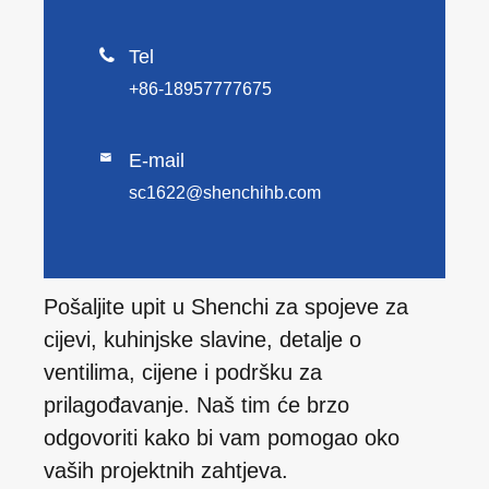

Tel
+86-18957777675
E-mail

sc1622@shenchihb.com
Pošaljite upit u Shenchi za spojeve za
cijevi, kuhinjske slavine, detalje o
ventilima, cijene i podršku za
prilagođavanje. Naš tim će brzo
odgovoriti kako bi vam pomogao oko
vaših projektnih zahtjeva.