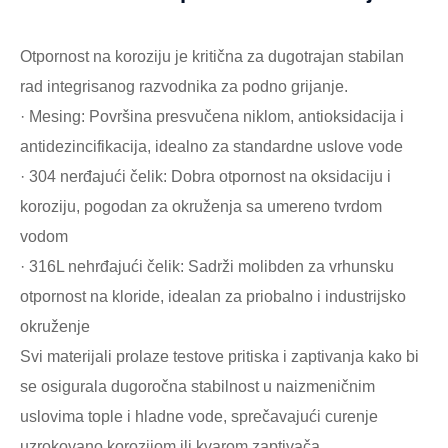
Otpornost na koroziju je kritična za dugotrajan stabilan
rad integrisanog razvodnika za podno grijanje.
· Mesing: Površina presvučena niklom, antioksidacija i
antidezincifikacija, idealno za standardne uslove vode
· 304 nerđajući čelik: Dobra otpornost na oksidaciju i
koroziju, pogodan za okruženja sa umereno tvrdom
vodom
· 316L nehrđajući čelik: Sadrži molibden za vrhunsku
otpornost na kloride, idealan za priobalno i industrijsko
okruženje
Svi materijali prolaze testove pritiska i zaptivanja kako bi
se osigurala dugoročna stabilnost u naizmeničnim
uslovima tople i hladne vode, sprečavajući curenje
uzrokovano korozijom ili kvarom zaptivača.