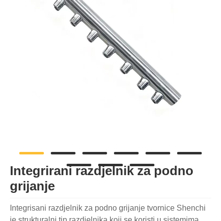
Integrirani razdjelnik za podno
grijanje
Integrisani razdjelnik za podno grijanje tvornice Shenchi
je strukturalni tip razdjelnika koji se koristi u sistemima