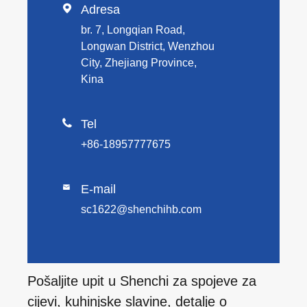

Adresa
br. 7, Longqian Road,
Longwan District, Wenzhou
City, Zhejiang Province,
Kina

Tel
+86-18957777675
E-mail

sc1622@shenchihb.com
Pošaljite upit u Shenchi za spojeve za
cijevi, kuhinjske slavine, detalje o