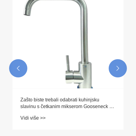


Shenchi lansira novi proizvod | Mini kuglični
ventil za presovanje: kompaktna struktura,
veliki potencijal
Vidi više >>