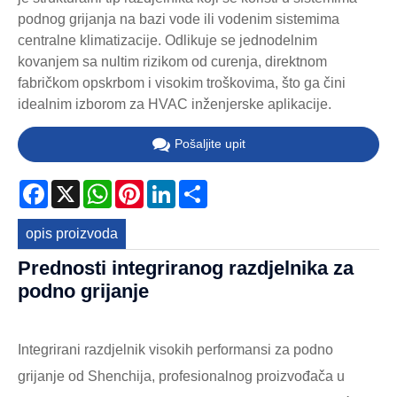
podnog grijanja na bazi vode ili vodenim sistemima
centralne klimatizacije. Odlikuje se jednodelnim
kovanjem sa nultim rizikom od curenja, direktnom
fabričkom opskrbom i visokim troškovima, što ga čini
idealnim izborom za HVAC inženjerske aplikacije.
Pošaljite upit
Facebook
X
WhatsApp
Pinterest
LinkedIn
Share
opis proizvoda
Prednosti integriranog razdjelnika za
podno grijanje
Integrirani razdjelnik visokih performansi za podno
grijanje od Shenchija, profesionalnog proizvođača u