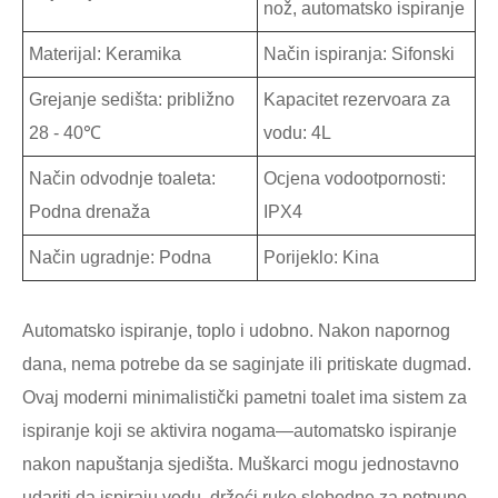
nož, automatsko ispiranje
Materijal: Keramika
Način ispiranja: Sifonski
Grejanje sedišta: približno
Kapacitet rezervoara za
28 - 40℃
vodu: 4L
Način odvodnje toaleta:
Ocjena vodootpornosti:
Podna drenaža
IPX4
Način ugradnje: Podna
Porijeklo: Kina
Automatsko ispiranje, toplo i udobno. Nakon napornog
dana, nema potrebe da se saginjate ili pritiskate dugmad.
Ovaj moderni minimalistički pametni toalet ima sistem za
ispiranje koji se aktivira nogama—automatsko ispiranje
nakon napuštanja sjedišta. Muškarci mogu jednostavno
udariti da ispiraju vodu, držeći ruke slobodne za potpuno