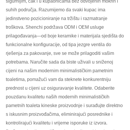
sigurnijim, čak i u kupaonicama bez odvojenih mokrih i
suhih područja. Razumijemo da svaki kupac ima
jedinstveno pozicioniranje na tržištu i razmatranje
troškova. Shenchi podržava ODM i OEM usluge
prilagođavanja—od boje keramike i materijala sjedišta do
funkcionalne konfiguracije, od tipa jezgre ventila do
rješenja za pakovanje, sve se može prilagoditi vašim
potrebama. Naručite sada da biste uživali u sniženoj
cijeni na našim modernim minimalističkim pametnim
toaletima, pomažući vam da steknete konkurentniju
prednost u cijeni uz osiguravanje kvalitete. Odaberite
pouzdanu kvalitetu naših modernih minimalističkih
pametnih toaleta kineske proizvodnje i surađujte direktno
s iskusnim proizvođačima, eliminirajući posrednike i
kontrolirajući kvalitetu i vrijeme isporuke iz izvora.