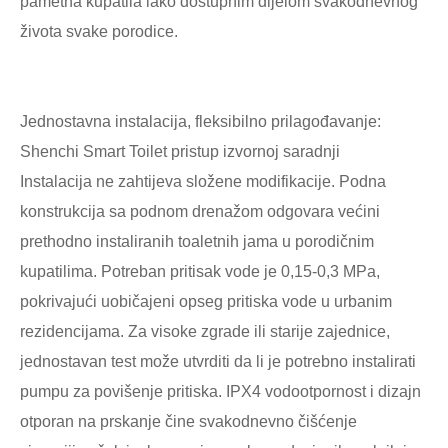
pametna kupatila lako dostupnim dijelom svakodnevnog
života svake porodice.
Jednostavna instalacija, fleksibilno prilagođavanje:
Shenchi Smart Toilet pristup izvornoj saradnji
Instalacija ne zahtijeva složene modifikacije. Podna
konstrukcija sa podnom drenažom odgovara većini
prethodno instaliranih toaletnih jama u porodičnim
kupatilima. Potreban pritisak vode je 0,15-0,3 MPa,
pokrivajući uobičajeni opseg pritiska vode u urbanim
rezidencijama. Za visoke zgrade ili starije zajednice,
jednostavan test može utvrditi da li je potrebno instalirati
pumpu za povišenje pritiska. IPX4 vodootpornost i dizajn
otporan na prskanje čine svakodnevno čišćenje