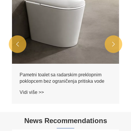


Pametni toalet za sterilizaciju mlaznica za
prskanje na daljinsko upravljanje
Vidi više >>
News Recommendations