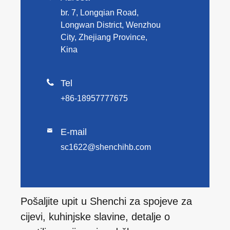
br. 7, Longqian Road,
Longwan District, Wenzhou
City, Zhejiang Province,
Kina

Tel
+86-18957777675
E-mail

sc1622@shenchihb.com
Pošaljite upit u Shenchi za spojeve za
cijevi, kuhinjske slavine, detalje o