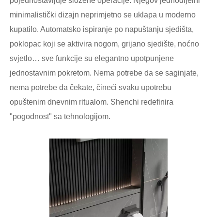
pojednostavljuje složene operacije. Njegov jednodijelni
minimalistički dizajn neprimjetno se uklapa u moderno
kupatilo. Automatsko ispiranje po napuštanju sjedišta,
poklopac koji se aktivira nogom, grijano sjedište, noćno
svjetlo… sve funkcije su elegantno upotpunjene
jednostavnim pokretom. Nema potrebe da se saginjate,
nema potrebe da čekate, čineći svaku upotrebu
opuštenim dnevnim ritualom. Shenchi redefinira
"pogodnost" sa tehnologijom.