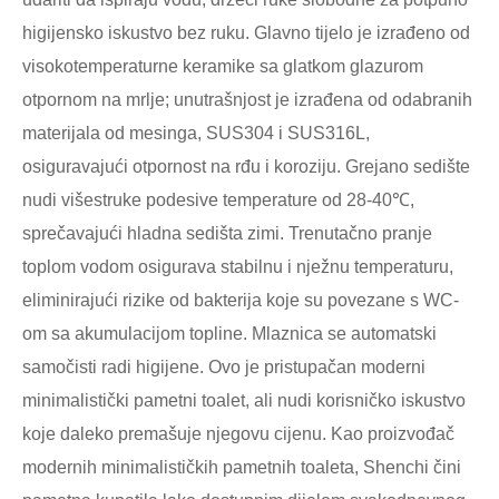
higijensko iskustvo bez ruku. Glavno tijelo je izrađeno od
visokotemperaturne keramike sa glatkom glazurom
otpornom na mrlje; unutrašnjost je izrađena od odabranih
materijala od mesinga, SUS304 i SUS316L,
osiguravajući otpornost na rđu i koroziju. Grejano sedište
nudi višestruke podesive temperature od 28-40℃,
sprečavajući hladna sedišta zimi. Trenutačno pranje
toplom vodom osigurava stabilnu i nježnu temperaturu,
eliminirajući rizike od bakterija koje su povezane s WC-
om sa akumulacijom topline. Mlaznica se automatski
samočisti radi higijene. Ovo je pristupačan moderni
minimalistički pametni toalet, ali nudi korisničko iskustvo
koje daleko premašuje njegovu cijenu. Kao proizvođač
modernih minimalističkih pametnih toaleta, Shenchi čini