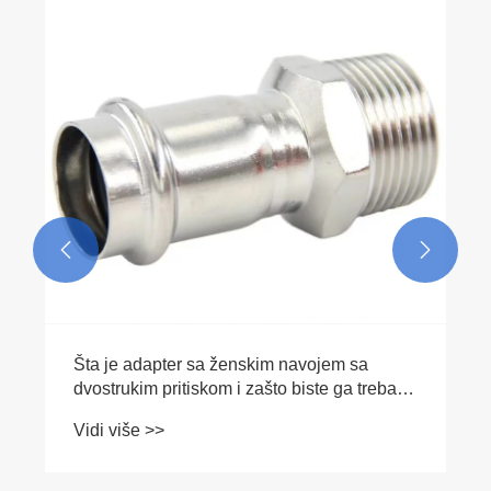


Zašto je dvostruki pritisak jednaka spojnica
neophodna za moderne mehaničke sisteme
Vidi više >>